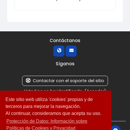
Contáctanos
Síganos
Contactar con el soporte del sitio
Usted no se ha identificado. (
Acceder
)
Cambiar al tema estándar
Este sitio web utiliza 'cookies' propias y de
terceros para mejorar la navegación.
Al continuar, consideramos que acepta su uso.
Protección de Datos: Información sobre
Políticas de Cookies y Privacidad
Desarrollado por
Moodle