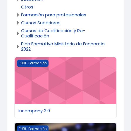
Otros
Formación para profesionales
Cursos Superiores
Cursos de Cualificación y Re-
Cualificación
Plan Formativo Ministerio de Economía
2022
Imagen del curso Incompany 3.0
FUBU Formación
Incompany 3.0
Imagen del curso Key User SAP - 2ª Edición
FUBU Formación