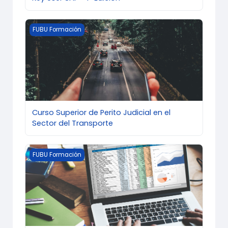
Imagen del curso Curso Superior de Perito Judicial en
FUBU Formación
Curso Superior de Perito Judicial en el
Sector del Transporte
Imagen del curso EXCEL INTERMEDIO
FUBU Formación