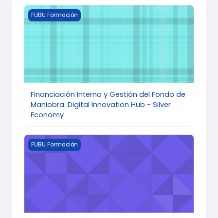
Imagen del curso Financiación Interna y Gestión del 
FUBU Formación
Financiación Interna y Gestión del Fondo de
Maniobra. Digital Innovation Hub - Silver
Economy
Imagen del curso UBU FUN PACK SCORM
FUBU Formación