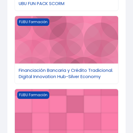
UBU FUN PACK SCORM
Imagen del curso Financiación Bancaria y Crédito Trad
FUBU Formación
Financiación Bancaria y Crédito Tradicional.
Digital Innovation Hub-Silver Economy
Imagen del curso ECONOMÍA CIRCULAR, AGRICULTURA 
FUBU Formación