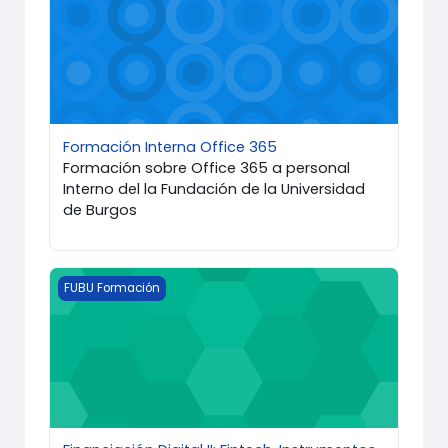
Formación Interna Office 365
Formación sobre Office 365 a personal
Interno del la Fundación de la Universidad
de Burgos
Imagen del curso Financiación Digital II: Fintech, In
FUBU Formación