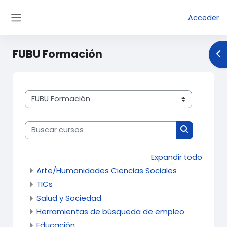
Salta al contenido principal
Acceder
Panel lateral
FUBU Formación
Ab
Categorías
Buscar cursos
Buscar cur
Expandir todo
Arte/Humanidades Ciencias Sociales
TICs
Salud y Sociedad
Herramientas de búsqueda de empleo
Educación