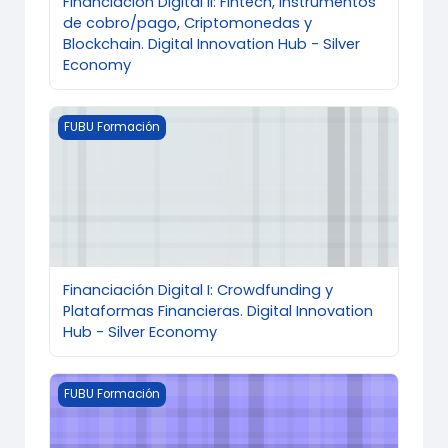
Financiación Digital II: Fintech, Instrumentos
de cobro/pago, Criptomonedas y
Blockchain. Digital Innovation Hub - Silver
Economy
Imagen del curso Financiación Digital I: Crowdfunding
FUBU Formación
Financiación Digital I: Crowdfunding y
Plataformas Financieras. Digital Innovation
Hub - Silver Economy
Imagen del curso Capital Riesgo, Business Angels, Fue
FUBU Formación