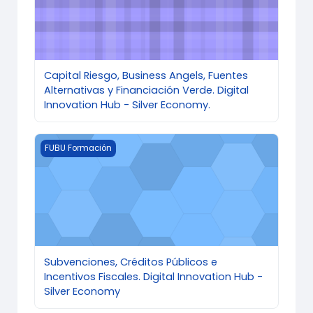
Capital Riesgo, Business Angels, Fuentes
Alternativas y Financiación Verde. Digital
Innovation Hub - Silver Economy.
Imagen del curso Subvenciones, Créditos Públicos e In
FUBU Formación
Subvenciones, Créditos Públicos e
Incentivos Fiscales. Digital Innovation Hub -
Silver Economy